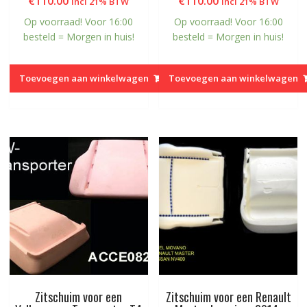
€
110.00
€
110.00
Incl 21% BTW
Incl 21% BTW
Op voorraad! Voor 16:00
Op voorraad! Voor 16:00
besteld = Morgen in huis!
besteld = Morgen in huis!
Toevoegen aan winkelwagen
Toevoegen aan winkelwagen
Zitschuim voor een
Zitschuim voor een Renault