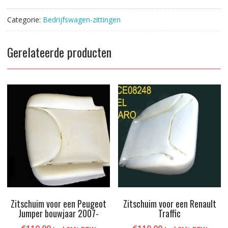
een
Mercedes
Categorie:
Bedrijfswagen-zittingen
Vito
bouwjaar
1994-
Gerelateerde producten
2001
aantal
Zitschuim voor een Peugeot
Zitschuim voor een Renault
Jumper bouwjaar 2007-
Traffic