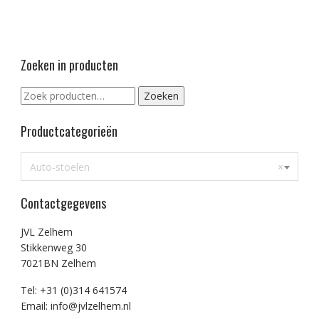
Zoeken in producten
Zoeken
Zoeken
naar:
Productcategorieën
Auto-stoelen
×
Contactgegevens
JVL Zelhem
Stikkenweg 30
7021BN Zelhem
Tel: +31 (0)314 641574
Email: info@jvlzelhem.nl